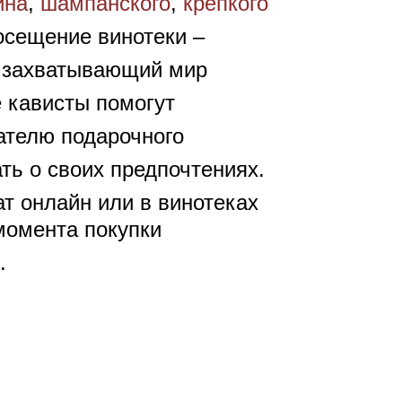
ина
,
шампанского
,
крепкого
осещение винотеки –
в захватывающий мир
 кависты помогут
ателю подарочного
ть о своих предпочтениях.
т онлайн или в винотеках
момента покупки
.