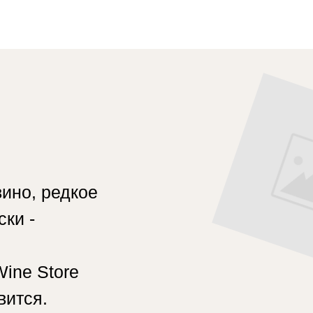
ино, редкое
ки -
Wine Store
вится.