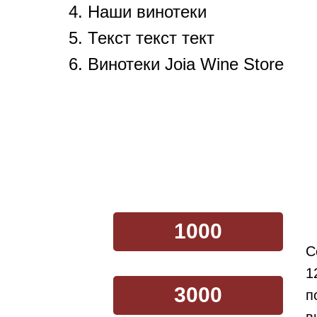
Наши винотеки
Текст текст тект
Винотеки Joia Wine Store
1000
С
1
3000
п