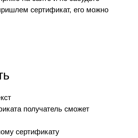
 пришлем сертификат, его можно
ть
кст
фиката получатель сможет
ному сертификату