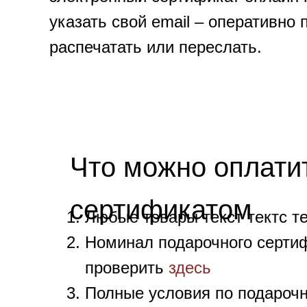
указать свой email – оперативно
распечатать или переслать.
Что можно оплати
сертификатом
Любые товары текст тектс те
Номинал подарочного серти
проверить
здесь
Полные условия по подароч