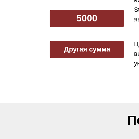
в
S
5000
я
Ц
Другая сумма
в
у
П