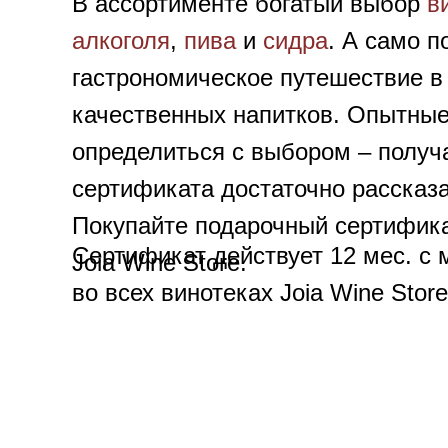
В ассортименте богатый выбор
в
алкоголя
,
пива
и
сидра
. А само п
гастрономическое путешествие 
качественных напитков. Опытные
определиться с выбором – получ
сертификата достаточно рассказа
Покупайте подарочный сертифика
Сертификат действует 12 мес. с 
Joia Wine Store.
во всех винотеках Joia Wine Store