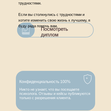
трудностями.
Если вы столкнулись с трудностями и
хотите изменить свою жизнь к лучшему, я
буду рада помочь вам.
Посмотреть
Посмотреть
диплом
диплом
Конфиденциальность 100%
Никто не узнает, что вы посещаете
психолога. Отзывы и кейсы публикуются
только с разрешения клиента.