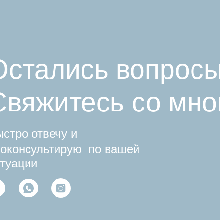
Остались вопро
Свяжитесь со мно
стро отвечу и
роконсультирую по вашей
итуации