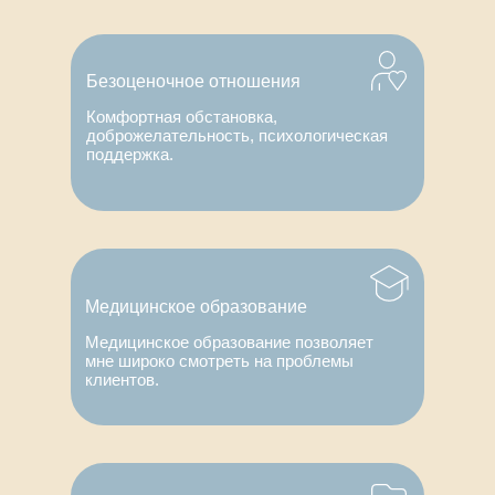
Безоценочное отношения
Комфортная обстановка,
доброжелательность, психологическая
В своей работе я использую различные
поддержка.
включая когнитивно-поведенческую тер
психоанализ
и другие. Это позволяет мне подобрат
метод для каждого клиента, учитывая 
Медицинское образование
особенности и потребности.
Медицинское образование позволяет
мне широко смотреть на проблемы
клиентов.