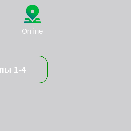
Online
пы 1-4