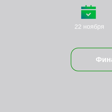
22 ноября
Фин